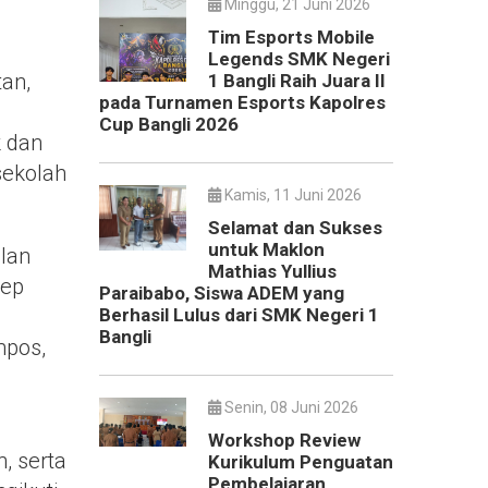
Minggu, 21 Juni 2026
Tim Esports Mobile
Legends SMK Negeri
an,
1 Bangli Raih Juara II
pada Turnamen Esports Kapolres
Cup Bangli 2026
k dan
sekolah
Kamis, 11 Juni 2026
Selamat dan Sukses
untuk Maklon
ilan
Mathias Yullius
sep
Paraibabo, Siswa ADEM yang
Berhasil Lulus dari SMK Negeri 1
Bangli
mpos,
Senin, 08 Juni 2026
Workshop Review
, serta
Kurikulum Penguatan
Pembelajaran